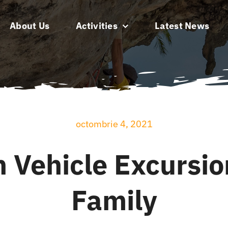
About Us
Activities
Latest News
octombrie 4, 2021
n Vehicle Excursi
Family