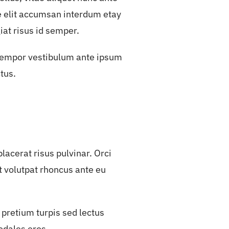
ae elit accumsan interdum etay
iat risus id semper.
 tempor vestibulum ante ipsum
ctus.
acerat risus pulvinar. Orci
t volutpat rhoncus ante eu
 pretium turpis sed lectus
sodales eros.