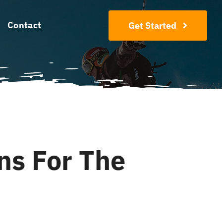
Contact
Get Started
ons For The