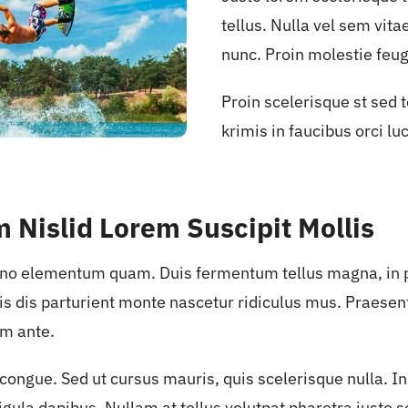
tellus. Nulla vel sem vit
nunc. Proin molestie feug
Proin scelerisque st sed
krimis in faucibus orci lu
Nislid Lorem Suscipit Mollis
 no elementum quam. Duis fermentum tellus magna, in pl
s dis parturient monte nascetur ridiculus mus. Praesen
m ante.
ongue. Sed ut cursus mauris, quis scelerisque nulla. In
 ligula dapibus. Nullam at tellus volutpat pharetra justo 