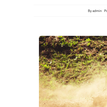
By
admin
P