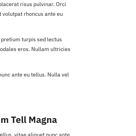
acerat risus pulvinar. Orci
t volutpat rhoncus ante eu
 pretium turpis sed lectus
 sodales eros. Nullam ultricies
nunc ante eu tellus. Nulla vel
m Tell Magna
ellus, vitae aliquet nunc ante