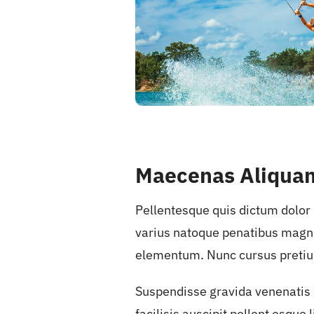
Maecenas Aliquam 
Pellentesque quis dictum dolor
varius natoque penatibus magni
elementum. Nunc cursus pretiu
Suspendisse gravida venenatis c
facilisis auscipit pellent esque