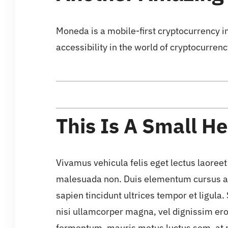
Moneda is a mobile-first cryptocurrency 
accessibility in the world of cryptocurrenc
This Is A Small H
Vivamus vehicula felis eget lectus laoreet 
malesuada non. Duis elementum cursus auct
sapien tincidunt ultrices tempor et ligul
nisi ullamcorper magna, vel dignissim ero
fermentum, mauris metus luctus sem, at 