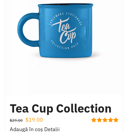
Tea Cup Collection
Prețul
Prețul
$
19.00
$
29.00
Evaluat
inițial
curent
Adaugă în coș
Detalii