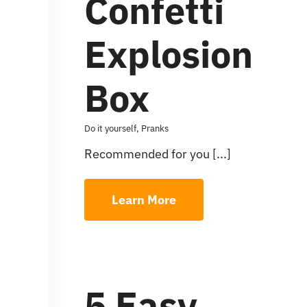
Confetti
Explosion
Box
Do it yourself
,
Pranks
Recommended for you [...]
Learn More
5 Easy