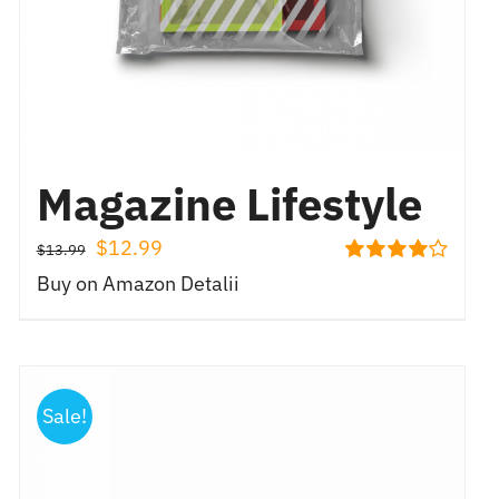
Magazine Lifestyle
Prețul
Prețul
$
12.99
$
13.99
Evaluat
inițial
curent
Buy on Amazon
Detalii
la
4.00
din
a
este:
5
fost:
$12.99.
$13.99.
Sale!