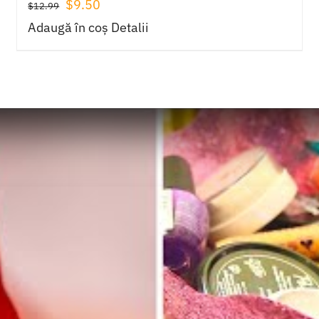
Prețul
Prețul
$
9.50
$
12.99
inițial
curent
Adaugă în coș
Detalii
a
este:
fost:
$9.50.
$12.99.