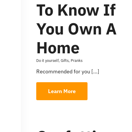
To Know If
You Own A
Home
Do it yourself
,
Gifts
,
Pranks
Recommended for you [...]
Learn More