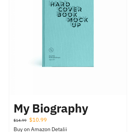
My Biography
Prețul
Prețul
$
10.99
$
14.99
inițial
curent
Buy on Amazon
Detalii