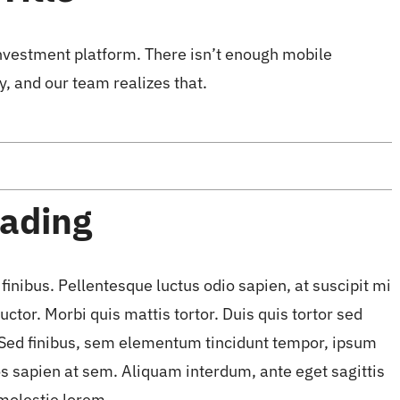
investment platform. There isn’t enough mobile
y, and our team realizes that.
eading
finibus. Pellentesque luctus odio sapien, at suscipit mi
or. Morbi quis mattis tortor. Duis quis tortor sed
a. Sed finibus, sem elementum tincidunt tempor, ipsum
s sapien at sem. Aliquam interdum, ante eget sagittis
molestie lorem.