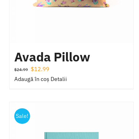
Avada Pillow
Prețul
Prețul
$
12.99
$
24.99
inițial
curent
Adaugă în coș
Detalii
a
este:
fost:
$12.99.
$24.99.
Sale!