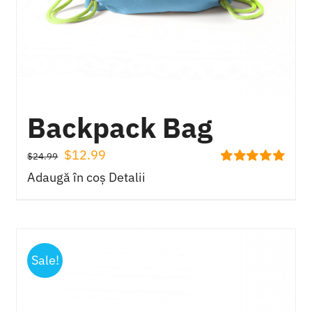
Backpack Bag
Prețul
Prețul
$
12.99
$
24.99
Evaluat
inițial
curent
Adaugă în coș
Detalii
la
5.00
din 5
a
este:
fost:
$12.99.
$24.99.
Sale!